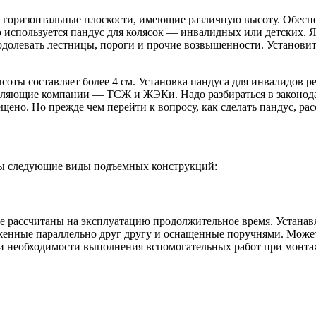
ве горизонтальные плоскости, имеющие различную высоту. Обесп
о используется пандус для колясок — инвалидных или детских.
олевать лестницы, пороги и прочие возвышенности. Установить
ысоты составляет более 4 см. Установка пандуса для инвалидов ре
яющие компании — ТСЖ и ЖЭКи. Надо разбираться в законодател
ено. Но прежде чем перейти к вопросу, как сделать пандус, рас
ны следующие виды подъемных конструкций:
 рассчитаны на эксплуатацию продолжительное время. Устанавл
женные параллельно друг другу и оснащенные поручнями. Может
 и необходимости выполнения вспомогательных работ при монта