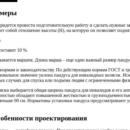
змеры
 придется провести подготовительную работу и сделать нужные 
ет собой отношение высоты (Н), на которую он позволяет поднят
составит 10 %.
азывается маршем. Длина марша – еще один важный размер панду
 нормам и законодательству. По действующим нормам ГОСТ и т
ксимальное значение уклона пандуса для инвалидных колясок. Ис
ьных случаях для спуска или подъема людям с ограниченными фи
оляски выбирается общая ширина пандуса для инвалидов и его а
хностью обладают повышенной жесткостью и грузоподъемностью.
 меньше 90 см. Нормативы установки пандуса предусматривают 
собенности проектирования