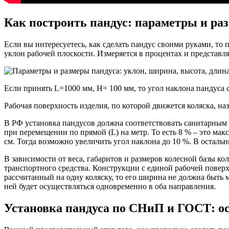
Как построить пандус: параметры и ра
Если вы интересуетесь, как сделать пандус своими руками, то
уклон рабочей плоскости. Измеряется в процентах и представля
Если принять L=1000 мм, Н= 100 мм, то угол наклона пандуса 
Рабочая поверхность изделия, по которой движется коляска, н
В РФ установка пандусов должна соответствовать санитарным
при перемещении по прямой (L) на метр. То есть 8 % – это ма
см. Тогда возможно увеличить угол наклона до 10 %. В остал
В зависимости от веса, габаритов и размеров колесной базы к
транспортного средства. Конструкции с единой рабочей повер
рассчитанный на одну коляску, то его ширина не должна быть
ней будет осуществляться одновременно в оба направления.
Установка пандуса по СНиП и ГОСТ: о