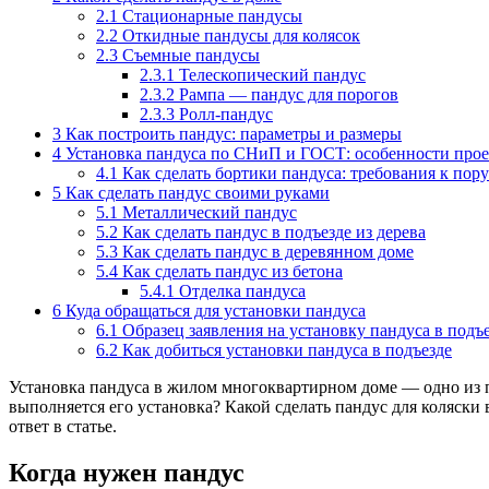
2.1
Стационарные пандусы
2.2
Откидные пандусы для колясок
2.3
Съемные пандусы
2.3.1
Телескопический пандус
2.3.2
Рампа — пандус для порогов
2.3.3
Ролл-пандус
3
Как построить пандус: параметры и размеры
4
Установка пандуса по СНиП и ГОСТ: особенности про
4.1
Как сделать бортики пандуса: требования к пор
5
Как сделать пандус своими руками
5.1
Металлический пандус
5.2
Как сделать пандус в подъезде из дерева
5.3
Как сделать пандус в деревянном доме
5.4
Как сделать пандус из бетона
5.4.1
Отделка пандуса
6
Куда обращаться для установки пандуса
6.1
Образец заявления на установку пандуса в подъ
6.2
Как добиться установки пандуса в подъезде
Установка пандуса в жилом многоквартирном доме — одно из п
выполняется его установка? Какой сделать пандус для коляски
ответ в статье.
Когда нужен пандус