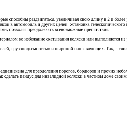
орые способны раздвигаться, увеличивая свою длину в 2 и более
лясок в автомобиль и других целей. Установка телескопического
ми, позволяя преодолевать всевозможные препятствия.
ериалом во избежание скатывания коляски или выполняется из 
лей, грузоподъемностью и шириной направляющих. Так, в слож
редназначена для преодоления порогов, бордюров и прочих небо
ак сделать пандус для инвалидной коляски в частном доме своим