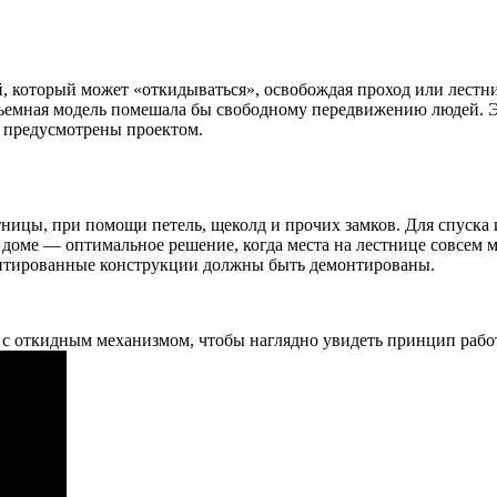
, который может «откидываться», освобождая проход или лестн
съемная модель помешала бы свободному передвижению людей. Э
и предусмотрены проектом.
ницы, при помощи петель, щеколд и прочих замков. Для спуска 
доме — оптимальное решение, когда места на лестнице совсем м
нтированные конструкции должны быть демонтированы.
и с откидным механизмом, чтобы наглядно увидеть принцип рабо