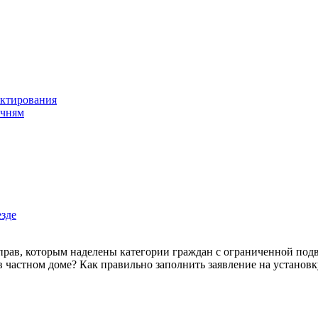
ектирования
учням
езде
рав, которым наделены категории граждан с ограниченной подви
 в частном доме? Как правильно заполнить заявление на установ