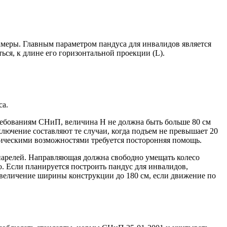
замеры. Главным параметром пандуса для инвалидов является
ься, к длине его горизонтальной проекции (L).
са.
ребованиям СНиП, величина Н не должна быть больше 80 см
ключение составляют те случаи, когда подъем не превышает 20
зическими возможностями требуется посторонняя помощь.
ппарелей. Направляющая должна свободно умещать колесо
 Если планируется построить пандус для инвалидов,
увеличение ширины конструкции до 180 см, если движение по