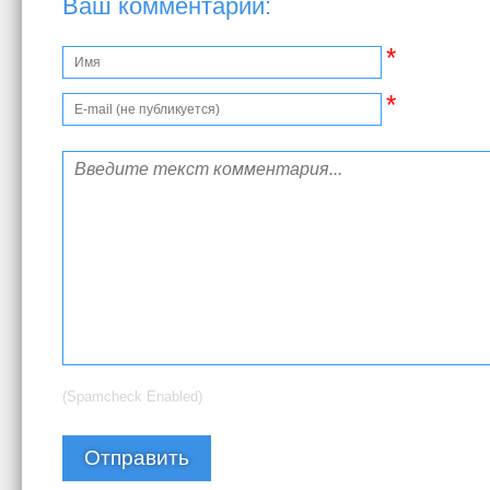
Ваш комментарий:
*
*
(Spamcheck Enabled)