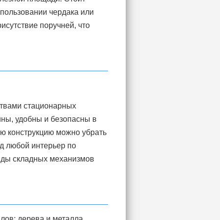
спользовании чердака или
исутствие поручней, что
ствами стационарных
ины, удобны и безопасны в
сю конструкцию можно убрать
од любой интерьер по
иды складных механизмов
ов: дерева и металла.