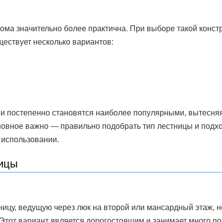
ома значительно более практична. При выборе такой конст
ествует несколько вариантов:
и постепенно становятся наиболее популярными, вытесня
овное важно — правильно подобрать тип лестницы и подх
 использовании.
ицы
ицу, ведущую через люк на второй или мансардный этаж, 
 Этот вариант является дорогостоящим и занимает много п