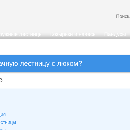
ружные лестницы
Козырьки и навесы
Пандусы
ачную лестницу с люком?
23
ция
естницы