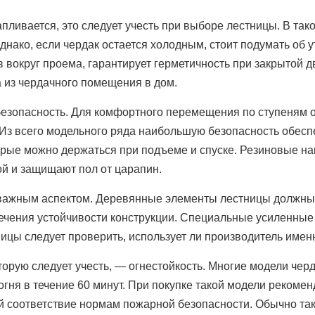
ливается, это следует учесть при выборе лестницы. В так
Однако, если чердак остается холодным, стоит подумать об 
 вокруг проема, гарантирует герметичность при закрытой 
 из чердачного помещения в дом.
езопасность. Для комфортного перемещения по ступеням 
Из всего модельного ряда наибольшую безопасность обесп
орые можно держаться при подъеме и спуске. Резиновые на
ой и защищают пол от царапин.
важным аспектом. Деревянные элементы лестницы должны 
ечения устойчивости конструкции. Специальные усиленные 
ицы следует проверить, использует ли производитель именн
торую следует учесть, — огнестойкость. Многие модели че
гня в течение 60 минут. При покупке такой модели рекомен
 соответствие нормам пожарной безопасности. Обычно та