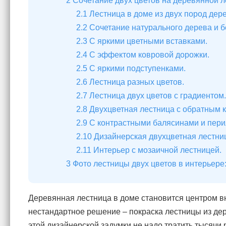
2
Сочетание двух цветов на деревянной л
2.1
Лестница в доме из двух пород дере
2.2
Сочетание натурального дерева и б
2.3
С яркими цветными вставками.
2.4
С эффектом ковровой дорожки.
2.5
С яркими подступенками.
2.6
Лестница разных цветов.
2.7
Лестница двух цветов с градиентом.
2.8
Двухцветная лестница с обратным к
2.9
С контрастными балясинами и пери
2.10
Дизайнерская двухцветная лестни
2.11
Интерьер с мозаичной лестницей.
3
Фото лестницы двух цветов в интерьере
Деревянная лестница в доме становится центром в
нестандартное решение – покраска лестницы из дер
этой дизайнерской задумки не надо тратить тысячи 